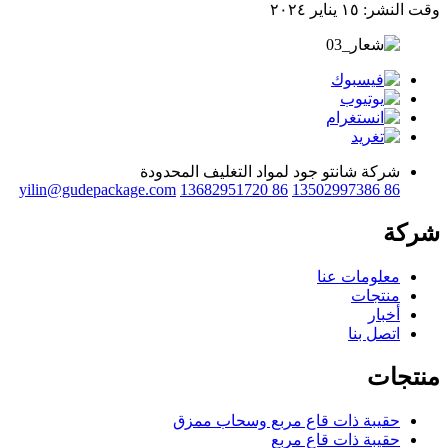
وقت النشر: ١٥ يناير ٢٠٢٤
شركة شانتو جود لمواد التغليف المحدودة
yilin@gudepackage.com
86 13682951720
86 13502997386
شركة
معلومات عنا
منتجات
أخبار
اتصل بنا
منتجات
حقيبة ذات قاع مربع وسحاب ممزق
حقيبة ذات قاع مربع