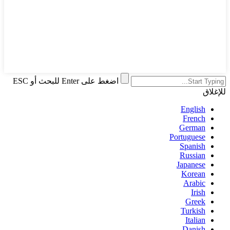
اضغط على Enter للبحث أو ESC
للإغلاق
English
French
German
Portuguese
Spanish
Russian
Japanese
Korean
Arabic
Irish
Greek
Turkish
Italian
Danish