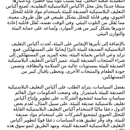
التقليدية صعبة التحلل، مما يُسبب تلوثًا بيئيًا خطيرًا. وباعتبارها
منتجًا جديدًا يحل محل الأكياس البلاستيكية التقليدية، تُصنع أكياس
التغليف البلاستيكية الصديقة للبيئة باستخدام مواد قابلة للتحلل
الحيوي، وهي قابلة للتحلل بشكل طبيعي في ظل ظروف معينة،
مما يُقلل من التلوث البيئي. وفي الوقت نفسه، تُقلل قابلية إعادة
تدويرها بشكل كبير من هدر الموارد، وتُساعد على حماية البيئة
والتوازن البيئي.
بالإضافة إلى تأثيرها الإيجابي على البيئة، تُحدث أكياس التغليف
البلاستيكية الصديقة للبيئة تأثيرًا إيجابيًا على المستهلكين. فمع
تزايد وعي الناس بحماية البيئة، يتجه المزيد من المستهلكين إلى
شراء المنتجات الصديقة للبيئة. تتميز أكياس التغليف البلاستيكية
الصديقة للبيئة بمستويات عالية من السلامة والنظافة، وتضمن
جودة الطعام والمنتجات الأخرى، وتحظى بإقبال كبير من
المستهلكين.
بفضل السياسات، يتزايد الطلب على أكياس التغليف البلاستيكية
الصديقة للبيئة باستمرار. وقد وضعت الحكومات حول العالم
سياساتٍ مناسبة لتشجيع الشركات على تطوير وإنتاج أكياس
تغليف بلاستيكية صديقة للبيئة. على سبيل المثال، تُقدم بعض
الدول دعمًا ماليًا لاستخدام أكياس التغليف البلاستيكية القابلة
للتحلل الحيوي لتشجيع الشركات على استخدام مواد صديقة
للبيئة. وقد وفّر تطبيق هذه السياسات دعمًا قويًا لتطوير أكياس
التغليف البلاستيكية الصديقة للبيئة، ومهد الطريق لنمو سوق هذه