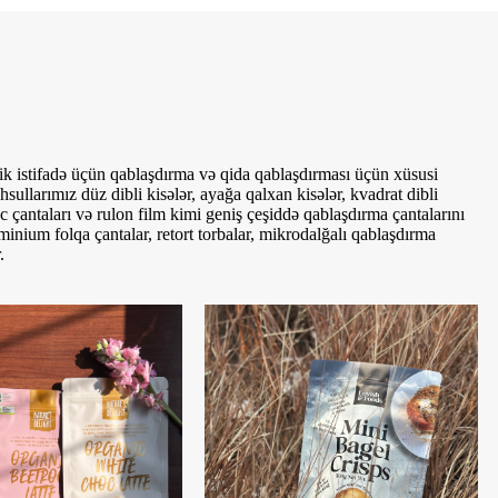
ik istifadə üçün qablaşdırma və qida qablaşdırması üçün xüsusi
sullarımız düz dibli kisələr, ayağa qalxan kisələr, kvadrat dibli
nc çantaları və rulon film kimi geniş çeşiddə qablaşdırma çantalarını
üminium folqa çantalar, retort torbalar, mikrodalğalı qablaşdırma
.