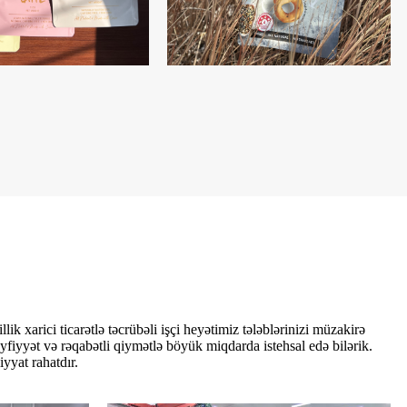
ik xarici ticarətlə təcrübəli işçi heyətimiz tələblərinizi müzakirə
yyət və rəqabətli qiymətlə böyük miqdarda istehsal edə bilərik.
yyat rahatdır.