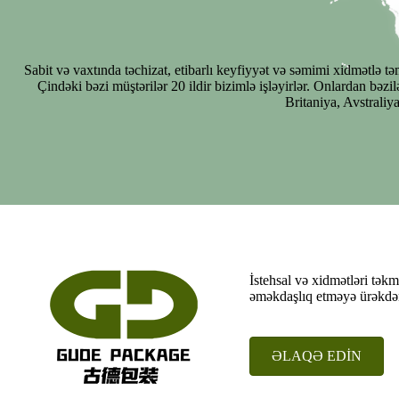
Sabit və vaxtında təchizat, etibarlı keyfiyyət və səmimi xidmətlə tə
Çindəki bəzi müştərilər 20 ildir bizimlə işləyirlər. Onlardan bə
Britaniya, Avstraliy
İstehsal və xidmətləri tək
əməkdaşlıq etməyə ürəkdən 
ƏLAQƏ EDİN