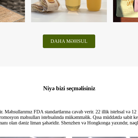
DAHA MƏHSUL
Niyə bizi seçməlisiniz
 Məhsullarımız FDA standartlarına cavab verir. 22 illik istehsal və 12 ill
omosyon məhsulları istehsalında mükəmməlik. Qısa müddətdə sabit keyfi
manı olan dəniz liman şəhəridir. Shenzhen və Hongkonga yaxındır, nəqli