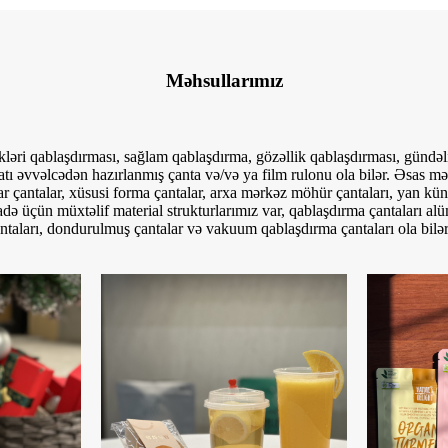
Məhsullarımız
kləri qablaşdırması, sağlam qablaşdırma, gözəllik qablaşdırması, gündəl
atı əvvəlcədən hazırlanmış çanta və/və ya film rulonu ola bilər. Əsas məh
ylar çantalar, xüsusi forma çantalar, arxa mərkəz möhür çantaları, yan kü
fadə üçün müxtəlif material strukturlarımız var, qablaşdırma çantaları al
ntaları, dondurulmuş çantalar və vakuum qablaşdırma çantaları ola bilər