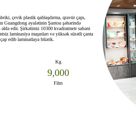
briki, çevik plastik qablaşdırma, qravür çapı,
Çinin Guangdong əyalətinin Şantou şəhərində
 əldə edir. Şirkətimiz 10300 kvadratmetr sahəni
ntsiz laminasiya maşınları və yüksək sürətli çanta
ap edib laminatlaya bilərik.
Kg
9,000
Film