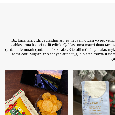
Biz bazarlara qida qablaşdırması, ev heyvanı qidası və pet yemə
qablaşdırma həlləri təklif edirik. Qablaşdırma materialının təchiz
çantalar, fermuarlı çantalar, düz kisələr, 3 tərəfli möhür çantalar, m
əhatə edir. Müştərilərin ehtiyaclarına uyğun olaraq müxtəlif isti
ça