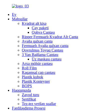
Ev
Məhsullar
Kvadrat alt kisə
Çay paketi
Qəhvə Çantası
Ripper Fermuarlı Kvadrat Alt Çanta
Ayağa qalxan çanta
Fermuarlı Ayağa qalxan çanta
Qovrulmuş Toyuq Çantası
3 Yan Bağlama Çantası
Üz maskası çantası
Arxa möhür çantası
Roll Film
Rəqəmsal çap çantası
Plastik kubok
Plastik Konteyner
BOPS
Haqqımızda
Zavod turu
Sertifikat
Tez-tez verilən suallar
Fərdiləşdirmə Prosesi