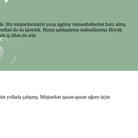
ır. Biz müştərilərimizlə yaxşı işgüzar münasibətlərdən həzz alırıq.
rendləri ilə də işləyirik. Bizim qablaşdırma məhsullarımız Böyük
 iş ildən-ilə artır.
ün yollarla çalışırıq. Müştəriləri qazan-qazan uğuru üçün