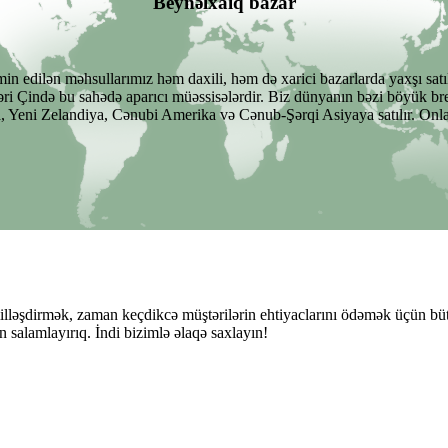
Beynəlxalq bazar
min edilən məhsullarımız həm daxili, həm də xarici bazarlarda yaxşı satıl
ziləri Çində bu sahədə aparıcı müəssisələrdir. Biz dünyanın bəzi böyük b
a, Yeni Zelandiya, Cənubi Amerika və Cənub-Şərqi Asiyaya satılır. Onlarla
milləşdirmək, zaman keçdikcə müştərilərin ehtiyaclarını ödəmək üçün büt
salamlayırıq. İndi bizimlə əlaqə saxlayın!