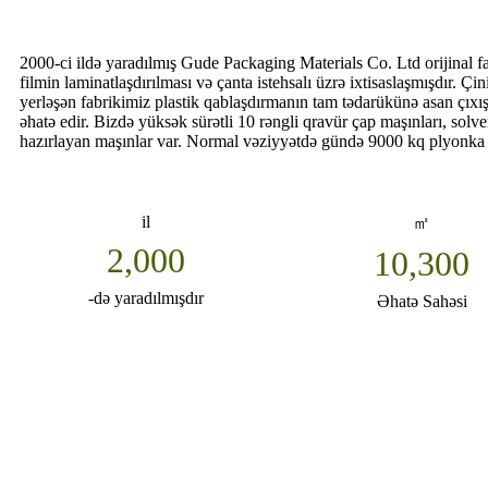
2000-ci ildə yaradılmış Gude Packaging Materials Co. Ltd orijinal fa
filmin laminatlaşdırılması və çanta istehsalı üzrə ixtisaslaşmışdır. 
yerləşən fabrikimiz plastik qablaşdırmanın tam tədarükünə asan çıxış
əhatə edir. Bizdə yüksək sürətli 10 rəngli qravür çap maşınları, solve
hazırlayan maşınlar var. Normal vəziyyətdə gündə 9000 kq plyonka ç
il
㎡
2,000
10,300
-də yaradılmışdır
Əhatə Sahəsi