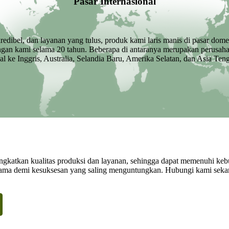
Pasar Internasional
kredibel, dan layanan yang tulus, produk kami laris manis di pasar dom
engan kami selama 20 tahun. Beberapa di antaranya merupakan perusaha
 ke Inggris, Australia, Selandia Baru, Amerika Selatan, dan Asia Teng
ngkatkan kualitas produksi dan layanan, sehingga dapat memenuhi ke
sama demi kesuksesan yang saling menguntungkan. Hubungi kami seka