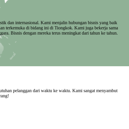
estik dan internasional. Kami menjalin hubungan bisnis yang baik
an terkemuka di bidang ini di Tiongkok. Kami juga bekerja sama
gara. Bisnis dengan mereka terus meningkat dari tahun ke tahun.
butuhan pelanggan dari waktu ke waktu. Kami sangat menyambut
rang!