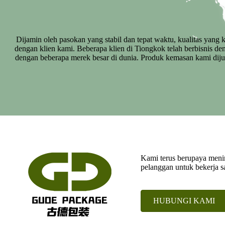
Dijamin oleh pasokan yang stabil dan tepat waktu, kualitas yang 
dengan klien kami. Beberapa klien di Tiongkok telah berbisnis d
dengan beberapa merek besar di dunia. Produk kemasan kami dijual
Kami terus berupaya meni
pelanggan untuk bekerja 
HUBUNGI KAMI