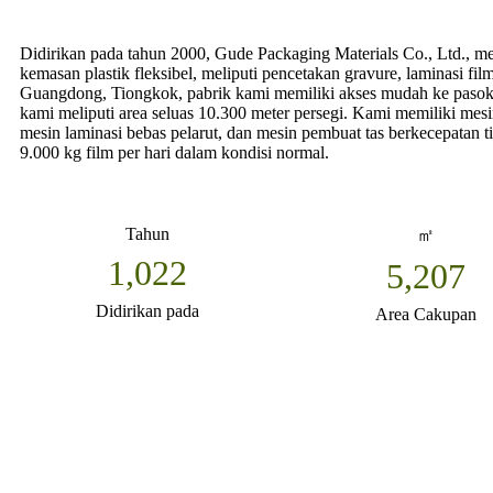
Didirikan pada tahun 2000, Gude Packaging Materials Co., Ltd., mer
kemasan plastik fleksibel, meliputi pencetakan gravure, laminasi fil
Guangdong, Tiongkok, pabrik kami memiliki akses mudah ke pasok
kami meliputi area seluas 10.300 meter persegi. Kami memiliki mesi
mesin laminasi bebas pelarut, dan mesin pembuat tas berkecepatan 
9.000 kg film per hari dalam kondisi normal.
Tahun
㎡
2,000
10,300
Didirikan pada
Area Cakupan