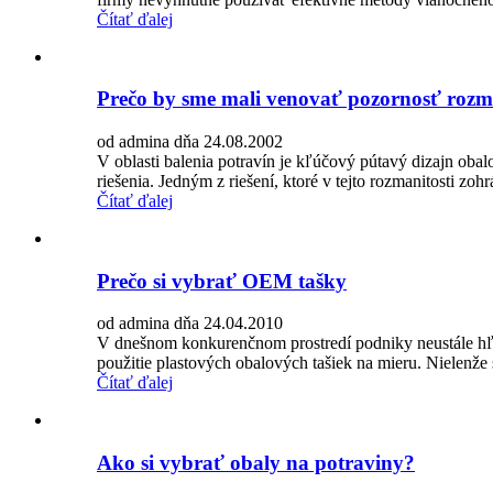
Čítať ďalej
Prečo by sme mali venovať pozornosť rozma
od admina dňa 24.08.2002
V oblasti balenia potravín je kľúčový pútavý dizajn obal
riešenia. Jedným z riešení, ktoré v tejto rozmanitosti zo
Čítať ďalej
Prečo si vybrať OEM tašky
od admina dňa 24.04.2010
V dnešnom konkurenčnom prostredí podniky neustále hľa
použitie plastových obalových tašiek na mieru. Nielenže s
Čítať ďalej
Ako si vybrať obaly na potraviny?