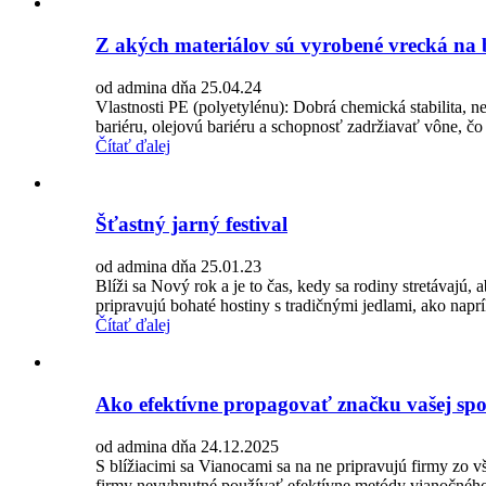
Z akých materiálov sú vyrobené vrecká na 
od admina dňa 25.04.24
Vlastnosti PE (polyetylénu): Dobrá chemická stabilita, 
bariéru, olejovú bariéru a schopnosť zadržiavať vône, čo
Čítať ďalej
Šťastný jarný festival
od admina dňa 25.01.23
Blíži sa Nový rok a je to čas, kedy sa rodiny stretávajú, 
pripravujú bohaté hostiny s tradičnými jedlami, ako naprík
Čítať ďalej
Ako efektívne propagovať značku vašej spo
od admina dňa 24.12.2025
S blížiacimi sa Vianocami sa na ne pripravujú firmy zo v
firmy nevyhnutné používať efektívne metódy vianočného