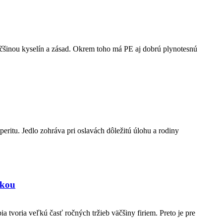
väčšinou kyselín a zásad. Okrem toho má PE aj dobrú plynotesnú
speritu. Jedlo zohráva pri oslavách dôležitú úlohu a rodiny
ikou
 tvoria veľkú časť ročných tržieb väčšiny firiem. Preto je pre