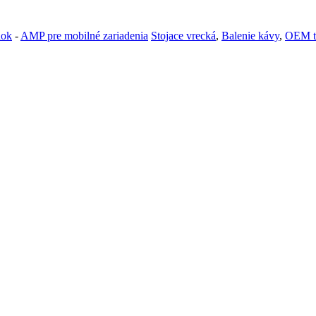
nok
-
AMP pre mobilné zariadenia
Stojace vrecká
,
Balenie kávy
,
OEM t