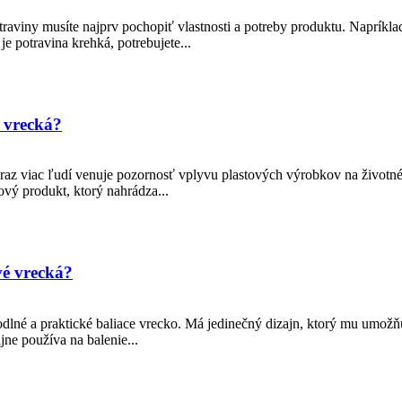
aviny musíte najprv pochopiť vlastnosti a potreby produktu. Napríklad,
e potravina krehká, potrebujete...
é vrecká?
z viac ľudí venuje pozornosť vplyvu plastových výrobkov na životné p
ový produkt, ktorý nahrádza...
vé vrecká?
dlné a praktické baliace vrecko. Má jedinečný dizajn, ktorý mu umožňu
ne používa na balenie...