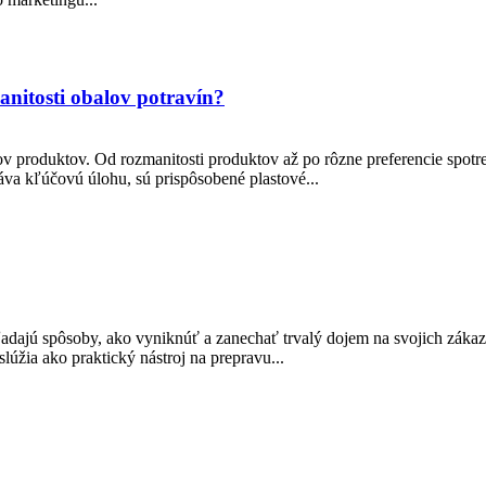
nitosti obalov potravín?
ov produktov. Od rozmanitosti produktov až po rôzne preferencie spotre
hráva kľúčovú úlohu, sú prispôsobené plastové...
dajú spôsoby, ako vyniknúť a zanechať trvalý dojem na svojich zákaz
lúžia ako praktický nástroj na prepravu...