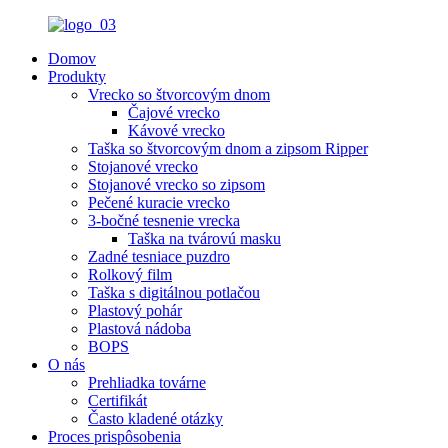
Domov
Produkty
Vrecko so štvorcovým dnom
Čajové vrecko
Kávové vrecko
Taška so štvorcovým dnom a zipsom Ripper
Stojanové vrecko
Stojanové vrecko so zipsom
Pečené kuracie vrecko
3-bočné tesnenie vrecka
Taška na tvárovú masku
Zadné tesniace puzdro
Rolkový film
Taška s digitálnou potlačou
Plastový pohár
Plastová nádoba
BOPS
O nás
Prehliadka továrne
Certifikát
Často kladené otázky
Proces prispôsobenia