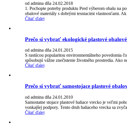
od admina dňa 24.02.2018
1. Pochopte potreby produktu Pred výberom obalu na potr
obalové materiály s dobrými tesniacimi vlastnosťami. Ak j
Čítať ďalej
Prečo si vybrať ekologické plastové obalov
od admina dňa 24.01.2015
S rastúcou popularitou environmentálneho povedomia čora
spôsobujú vážne znečistenie životného prostredia. Ako n
Čítať ďalej
Prečo si vybrať samostojace plastové obalo
od admina dňa 24.01.2010
Samostatne stojace plastové baliace vrecko je veľmi poho
vonkajšej podpory. Tento druh baliaceho vrecka sa zvyčaj
Čítať ďalej