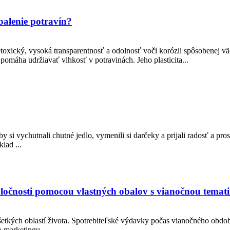
balenie potravín?
netoxický, vysoká transparentnosť a odolnosť voči korózii spôsobenej 
 pomáha udržiavať vlhkosť v potravinách. Jeho plasticita...
aby si vychutnali chutné jedlo, vymenili si darčeky a prijali radosť a pro
lad ...
ločnosti pomocou vlastných obalov s vianočnou temat
šetkých oblastí života. Spotrebiteľské výdavky počas vianočného obdobia
 marketingu...