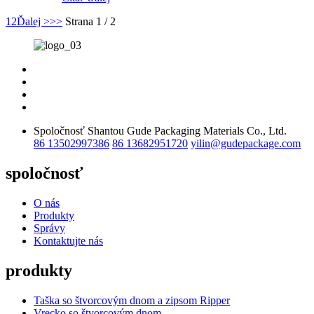
1
2
Ďalej >
>>
Strana 1 / 2
Spoločnosť Shantou Gude Packaging Materials Co., Ltd.
86 13502997386
86 13682951720
yilin@gudepackage.com
spoločnosť
O nás
Produkty
Správy
Kontaktujte nás
produkty
Taška so štvorcovým dnom a zipsom Ripper
Vrecko so štvorcovým dnom