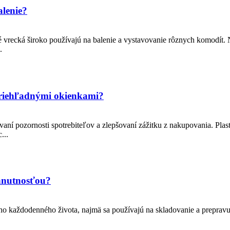
alenie?
 vrecká široko používajú na balenie a vystavovanie rôznych komodít. N
.
 priehľadnými okienkami?
hovaní pozornosti spotrebiteľov a zlepšovaní zážitku z nakupovania. Pl
...
yhnutnosťou?
ho každodenného života, najmä sa používajú na skladovanie a prepravu