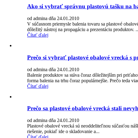
Ako si vybrať správnu plastovú tašku na b
od admina dňa 24.01.2010
V súčasnom priemysle balenia tovaru sa plastové obalové
dôležitý nástroj na propagáciu a prezentáciu produktov. ..
Čítať ďalej
Prečo si vybrať plastové obalové vrecká s
od admina dňa 24.01.2010
Balenie produktov sa stáva čoraz dôležitejším pri priťa
forma balenia na trhu čoraz populárnejšie. Prečo teda viac
Čítať ďalej
Prečo sa plastové obalové vrecká stali nev
od admina dňa 24.01.2010
Plastové obalové vrecká sú neoddeliteľnou súčasťou náš
riešenie, pokiaľ ide o skladovanie a...
Čítať ďalej