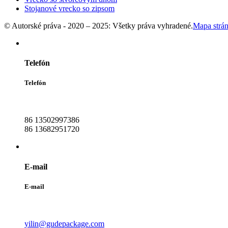
Stojanové vrecko so zipsom
© Autorské práva - 2020 – 2025: Všetky práva vyhradené.
Mapa strá
Telefón
Telefón
86 13502997386
86 13682951720
E-mail
E-mail
yilin@gudepackage.com