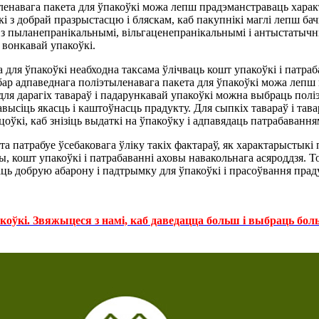
ленавага пакета для ўпакоўкі можа лепш прадэманстраваць характ
з добрай празрыстасцю і бляскам, каб пакупнікі маглі лепш бач
з пыланепранікальнымі, вільгаценепранікальнымі і антыстатычным
 вонкавай упакоўкі.
ля ўпакоўкі неабходна таксама ўлічваць кошт упакоўкі і патраба
бар адпаведнага поліэтыленавага пакета для ўпакоўкі можа лепш 
для дарагіх тавараў і падарункавай упакоўкі можна выбраць полі
павысіць якасць і каштоўнасць прадукту. Для сыпкіх тавараў і 
оўкі, каб знізіць выдаткі на ўпакоўку і адпавядаць патрабавання
 патрабуе ўсебаковага ўліку такіх фактараў, як характарыстыкі 
ы, кошт упакоўкі і патрабаванні аховы навакольнага асяроддзя.
ць добрую абарону і падтрымку для ўпакоўкі і прасоўвання прад
коўкі. Звяжыцеся з намі, каб даведацца больш і выбраць бо