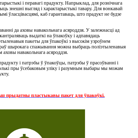
арыстыкі і перавагі прадукту. Напрыклад, для рознічнага
ыць знешні выгляд і характарыстыкі тавару. Для вонкавай
і ўласцівасцямі, каб гарантаваць, што прадукт не будзе
ванні да аховы навакольнага асяроддзя. У залежнасці ад
кантраляваць выдаткі на ўпакоўку і адпавядаць
этыленавыя пакеты для ўпакоўкі з высокім узроўнем
тавараў шырокага спажывання можна выбраць поліэтыленавыя
м аховы навакольнага асяроддзя.
прадукту і патрэбы ў ўпакоўцы, патрэбы ў прасоўванні і
 Толькі пры ўсебаковым уліку і разумным выбары мы можам
укту.
льш прыдатны пластыкавы пакет для ўпакоўкі.