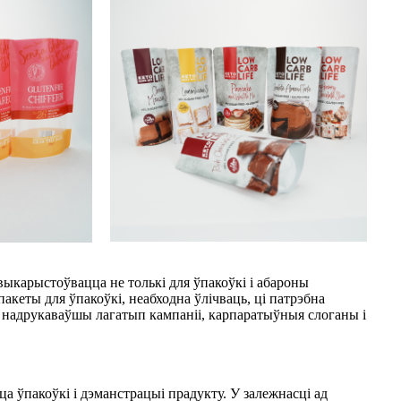
выкарыстоўвацца не толькі для ўпакоўкі і абароны
кеты для ўпакоўкі, неабходна ўлічваць, ці патрэбна
 надрукаваўшы лагатып кампаніі, карпаратыўныя слоганы і
а ўпакоўкі і дэманстрацыі прадукту. У залежнасці ад