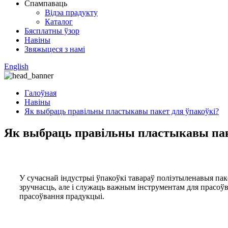
Спампаваць
Відэа прадукту
Каталог
Бясплатны ўзор
Навіны
Звяжыцеся з намі
English
Галоўная
Навіны
Як выбраць правільны пластыкавы пакет для ўпакоўкі?
Як выбраць правільны пластыкавы пак
У сучаснай індустрыі ўпакоўкі тавараў поліэтыленавыя па
зручнасць, але і служаць важным інструментам для прасоўв
прасоўвання прадукцыі.