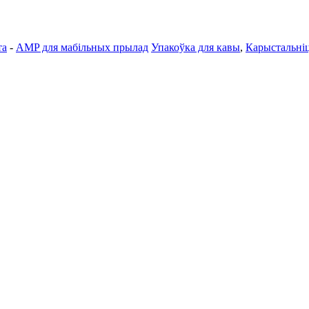
та
-
AMP для мабільных прылад
Упакоўка для кавы
,
Карыстальніц