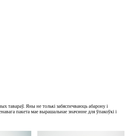
ых тавараў. Яны не толькі забяспечваюць абарону і
навага пакета мае вырашальнае значэнне для ўпакоўкі і