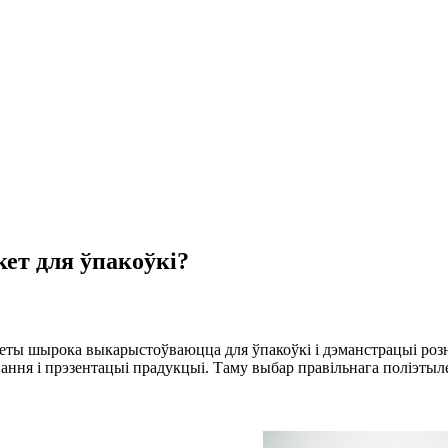
ет для ўпакоўкі?
кеты шырока выкарыстоўваюцца для ўпакоўкі і дэманстрацыі розн
ання і прэзентацыі прадукцыі. Таму выбар правільнага поліэтыле