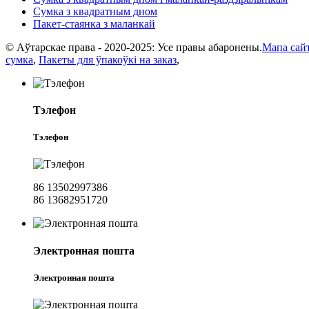
Сумка з квадратным дном
Пакет-стаянка з маланкай
© Аўтарскае права - 2020-2025: Усе правы абаронены.
Мапа сай
сумка
,
Пакеты для ўпакоўкі на заказ
,
Тэлефон
Тэлефон
86 13502997386
86 13682951720
Электронная пошта
Электронная пошта