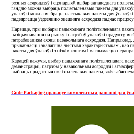
розных асяроддзяў і сцэнарыяў, выбар адпаведнага поліэты
гандлю можна выбраць поліэтыленавыя пакеты для ўпакоўкі 
упакоўкі можна выбраць пластыкавыя пакеты для ўпакоўкі 
падвяргацца ўздзеянню знешняга асяроддзя падчас працэсу
Нарэшце, пры выбары падыходнага поліэтыленавага пакета д
пазіцыянавання на рынку і патрэбаў упакоўкі прадукту, вы
патрабаванням аховы навакольнага асяроддзя. Напрыклад, 
прывабнасці і экалагічна чыстымі характарыстыкамі, каб 
пакеты для ўпакоўкі з нізкім коштам і магчымасцю перапрац
Карацей кажучы, выбар падыходнага поліэтыленавага пакета
дэманстрацыі, патрэбы ў навакольным асяроддзі і атмасфер
выбраць прыдатныя поліэтыленавыя пакеты, якія забяспеча
Gude Packaging прапануе комплексныя рашэнні для ўпа