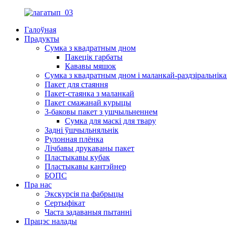
Галоўная
Прадукты
Сумка з квадратным дном
Пакецік гарбаты
Кававы мяшок
Сумка з квадратным дном і маланкай-раздзіральнік
Пакет для стаяння
Пакет-стаянка з маланкай
Пакет смажанай курыцы
3-баковы пакет з ушчыльненнем
Сумка для маскі для твару
Задні ўшчыльняльнік
Рулонная плёнка
Лічбавы друкаваны пакет
Пластыкавы кубак
Пластыкавы кантэйнер
БОПС
Пра нас
Экскурсія па фабрыцы
Сертыфікат
Часта задаваныя пытанні
Працэс налады