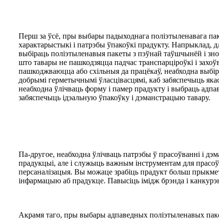
Перш за ўсё, пры выбары падыходнага поліэтыленавага пак
характарыстыкі і патрэбы ўпакоўкі прадукту. Напрыклад, д
выбіраць поліэтыленавыя пакеты з пэўнай таўшчынёй і зно
што тавары не пашкодзяцца падчас транспарціроўкі і захоўв
пашкоджваюцца або схільныя да працёкаў, неабходна выбір
добрымі герметычнымі ўласцівасцямі, каб забяспечыць якасц
неабходна ўлічваць форму і памер прадукту і выбраць адпа
забяспечыць ідэальную ўпакоўку і дэманстрацыю тавару.
Па-другое, неабходна ўлічваць патрэбы ў прасоўванні і дэ
прадукцыі, але і служыць важным інструментам для прасоўв
персаналізацыя. Вы можаце зрабіць прадукт больш прыкме
інфармацыю аб прадукце. Павысіць імідж брэнда і канкурэ
Акрамя таго, пры выбары адпаведных поліэтыленавых пакета