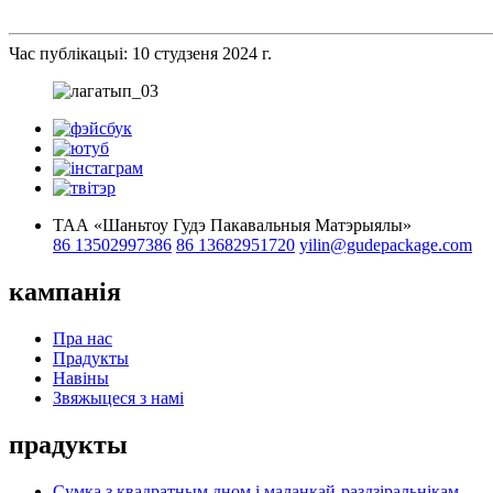
Час публікацыі: 10 студзеня 2024 г.
ТАА «Шаньтоу Гудэ Пакавальныя Матэрыялы»
86 13502997386
86 13682951720
yilin@gudepackage.com
кампанія
Пра нас
Прадукты
Навіны
Звяжыцеся з намі
прадукты
Сумка з квадратным дном і маланкай-раздзіральнікам