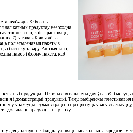
ета неабходна ўлічваць
ля далікатных прадуктаў неабходна
саўстойлівасцю, каб гарантаваць,
ання. Для тавараў, якія лёгка
аць поліэтыленавыя пакеты з
ь і бяспеку тавару. Акрамя таго,
ведны памер і форму пакета, каб
манстрацыі прадукцыі. Пластыкавыя пакеты для ўпакоўкі могуць 
ання і дэманстрацыі прадукцыі. Таму, выбіраючы пластыкавыя па
тным у ўпакоўцы і дэманстрацыі і прыцягнуць увагу спажыўцоў,
нтаздольнасць прадукцыі на рынку.
ў для ўпакоўкі неабходна ўлічваць навакольнае асяроддзе і месц