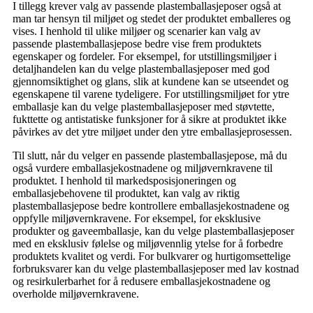
I tillegg krever valg av passende plastemballasjeposer også at
man tar hensyn til miljøet og stedet der produktet emballeres og
vises. I henhold til ulike miljøer og scenarier kan valg av
passende plastemballasjepose bedre vise frem produktets
egenskaper og fordeler. For eksempel, for utstillingsmiljøer i
detaljhandelen kan du velge plastemballasjeposer med god
gjennomsiktighet og glans, slik at kundene kan se utseendet og
egenskapene til varene tydeligere. For utstillingsmiljøet for ytre
emballasje kan du velge plastemballasjeposer med støvtette,
fukttette og antistatiske funksjoner for å sikre at produktet ikke
påvirkes av det ytre miljøet under den ytre emballasjeprosessen.
Til slutt, når du velger en passende plastemballasjepose, må du
også vurdere emballasjekostnadene og miljøvernkravene til
produktet. I henhold til markedsposisjoneringen og
emballasjebehovene til produktet, kan valg av riktig
plastemballasjepose bedre kontrollere emballasjekostnadene og
oppfylle miljøvernkravene. For eksempel, for eksklusive
produkter og gaveemballasje, kan du velge plastemballasjeposer
med en eksklusiv følelse og miljøvennlig ytelse for å forbedre
produktets kvalitet og verdi. For bulkvarer og hurtigomsettelige
forbruksvarer kan du velge plastemballasjeposer med lav kostnad
og resirkulerbarhet for å redusere emballasjekostnadene og
overholde miljøvernkravene.