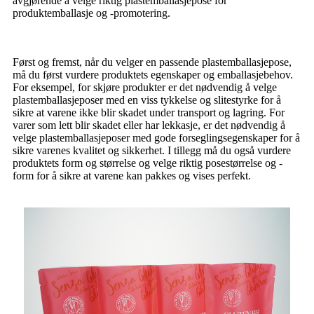
avgjørende å velge riktig plastemballasjepose for
produktemballasje og -promotering.
Først og fremst, når du velger en passende plastemballasjepose,
må du først vurdere produktets egenskaper og emballasjebehov.
For eksempel, for skjøre produkter er det nødvendig å velge
plastemballasjeposer med en viss tykkelse og slitestyrke for å
sikre at varene ikke blir skadet under transport og lagring. For
varer som lett blir skadet eller har lekkasje, er det nødvendig å
velge plastemballasjeposer med gode forseglingsegenskaper for å
sikre varenes kvalitet og sikkerhet. I tillegg må du også vurdere
produktets form og størrelse og velge riktig posestørrelse og -
form for å sikre at varene kan pakkes og vises perfekt.