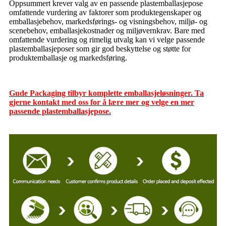
Oppsummert krever valg av en passende plastemballasjepose
omfattende vurdering av faktorer som produktegenskaper og
emballasjebehov, markedsførings- og visningsbehov, miljø- og
scenebehov, emballasjekostnader og miljøvernkrav. Bare med
omfattende vurdering og rimelig utvalg kan vi velge passende
plastemballasjeposer som gir god beskyttelse og støtte for
produktemballasje og markedsføring.
Gude Packaging tilbyr komplette emballasjeløsninger. Ta
gjerne kontakt med oss ​​for å lære mer og velge en mer
passende plastemballasjepose.