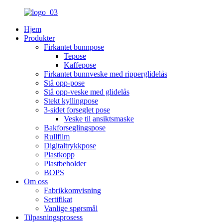
Hjem
Produkter
Firkantet bunnpose
Tepose
Kaffepose
Firkantet bunnveske med ripperglidelås
Stå opp-pose
Stå opp-veske med glidelås
Stekt kyllingpose
3-sidet forseglet pose
Veske til ansiktsmaske
Bakforseglingspose
Rullfilm
Digitaltrykkpose
Plastkopp
Plastbeholder
BOPS
Om oss
Fabrikkomvisning
Sertifikat
Vanlige spørsmål
Tilpasningsprosess