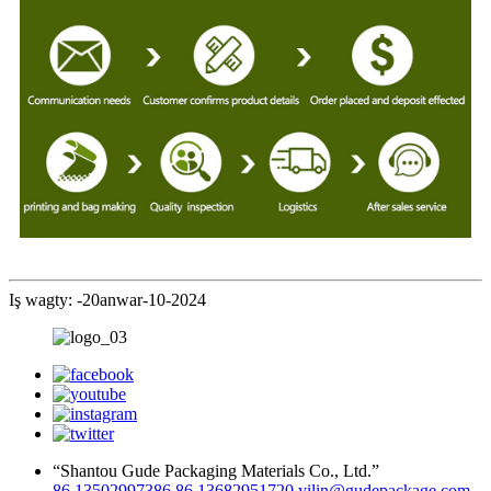
Iş wagty: -20anwar-10-2024
“Shantou Gude Packaging Materials Co., Ltd.”
86 13502997386
86 13682951720
yilin@gudepackage.com