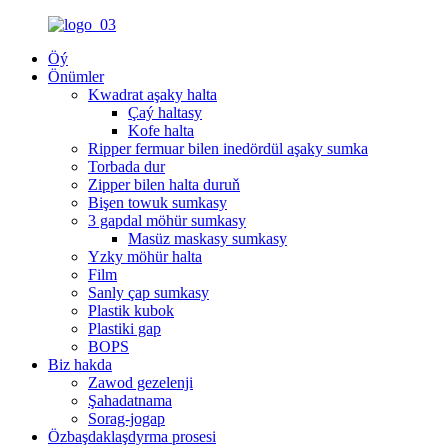
Öý
Önümler
Kwadrat aşaky halta
Çaý haltasy
Kofe halta
Ripper fermuar bilen inedördül aşaky sumka
Torbada dur
Zipper bilen halta duruň
Bişen towuk sumkasy
3 gapdal möhür sumkasy
Masüz maskasy sumkasy
Yzky möhür halta
Film
Sanly çap sumkasy
Plastik kubok
Plastiki gap
BOPS
Biz hakda
Zawod gezelenji
Şahadatnama
Sorag-jogap
Özbaşdaklaşdyrma prosesi