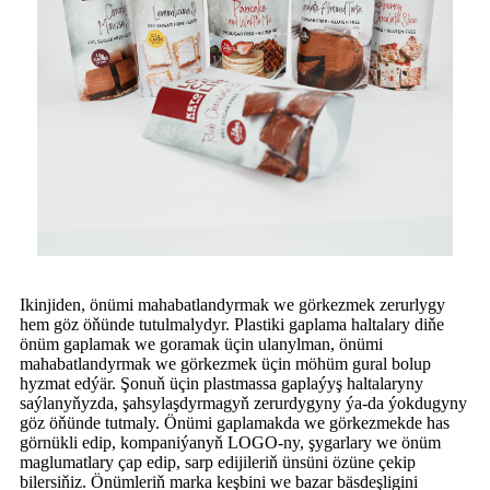
Ikinjiden, önümi mahabatlandyrmak we görkezmek zerurlygy
hem göz öňünde tutulmalydyr. Plastiki gaplama haltalary diňe
önüm gaplamak we goramak üçin ulanylman, önümi
mahabatlandyrmak we görkezmek üçin möhüm gural bolup
hyzmat edýär. Şonuň üçin plastmassa gaplaýyş haltalaryny
saýlanyňyzda, şahsylaşdyrmagyň zerurdygyny ýa-da ýokdugyny
göz öňünde tutmaly. Önümi gaplamakda we görkezmekde has
görnükli edip, kompaniýanyň LOGO-ny, şygarlary we önüm
maglumatlary çap edip, sarp edijileriň ünsüni özüne çekip
bilersiňiz. Önümleriň marka keşbini we bazar bäsdeşligini