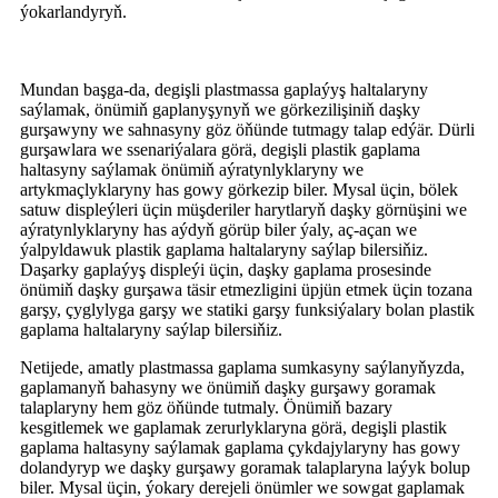
ýokarlandyryň.
Mundan başga-da, degişli plastmassa gaplaýyş haltalaryny
saýlamak, önümiň gaplanyşynyň we görkezilişiniň daşky
gurşawyny we sahnasyny göz öňünde tutmagy talap edýär. Dürli
gurşawlara we ssenariýalara görä, degişli plastik gaplama
haltasyny saýlamak önümiň aýratynlyklaryny we
artykmaçlyklaryny has gowy görkezip biler. Mysal üçin, bölek
satuw displeýleri üçin müşderiler harytlaryň daşky görnüşini we
aýratynlyklaryny has aýdyň görüp biler ýaly, aç-açan we
ýalpyldawuk plastik gaplama haltalaryny saýlap bilersiňiz.
Daşarky gaplaýyş displeýi üçin, daşky gaplama prosesinde
önümiň daşky gurşawa täsir etmezligini üpjün etmek üçin tozana
garşy, çyglylyga garşy we statiki garşy funksiýalary bolan plastik
gaplama haltalaryny saýlap bilersiňiz.
Netijede, amatly plastmassa gaplama sumkasyny saýlanyňyzda,
gaplamanyň bahasyny we önümiň daşky gurşawy goramak
talaplaryny hem göz öňünde tutmaly. Önümiň bazary
kesgitlemek we gaplamak zerurlyklaryna görä, degişli plastik
gaplama haltasyny saýlamak gaplama çykdajylaryny has gowy
dolandyryp we daşky gurşawy goramak talaplaryna laýyk bolup
biler. Mysal üçin, ýokary derejeli önümler we sowgat gaplamak