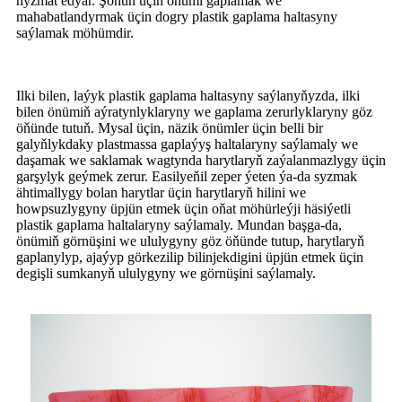
hyzmat edýär. Şonuň üçin önümi gaplamak we
mahabatlandyrmak üçin dogry plastik gaplama haltasyny
saýlamak möhümdir.
Ilki bilen, laýyk plastik gaplama haltasyny saýlanyňyzda, ilki
bilen önümiň aýratynlyklaryny we gaplama zerurlyklaryny göz
öňünde tutuň. Mysal üçin, näzik önümler üçin belli bir
galyňlykdaky plastmassa gaplaýyş haltalaryny saýlamaly we
daşamak we saklamak wagtynda harytlaryň zaýalanmazlygy üçin
garşylyk geýmek zerur. Easilyeňil zeper ýeten ýa-da syzmak
ähtimallygy bolan harytlar üçin harytlaryň hilini we
howpsuzlygyny üpjün etmek üçin oňat möhürleýji häsiýetli
plastik gaplama haltalaryny saýlamaly. Mundan başga-da,
önümiň görnüşini we ululygyny göz öňünde tutup, harytlaryň
gaplanylyp, ajaýyp görkezilip bilinjekdigini üpjün etmek üçin
degişli sumkanyň ululygyny we görnüşini saýlamaly.