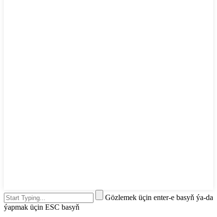
Gözlemek üçin enter-e basyň ýa-da
ýapmak üçin ESC basyň