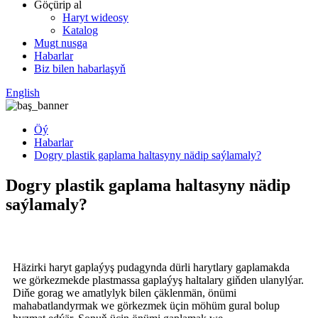
Göçürip al
Haryt wideosy
Katalog
Mugt nusga
Habarlar
Biz bilen habarlaşyň
English
Öý
Habarlar
Dogry plastik gaplama haltasyny nädip saýlamaly?
Dogry plastik gaplama haltasyny nädip
saýlamaly?
Häzirki haryt gaplaýyş pudagynda dürli harytlary gaplamakda
we görkezmekde plastmassa gaplaýyş haltalary giňden ulanylýar.
Diňe gorag we amatlylyk bilen çäklenmän, önümi
mahabatlandyrmak we görkezmek üçin möhüm gural bolup