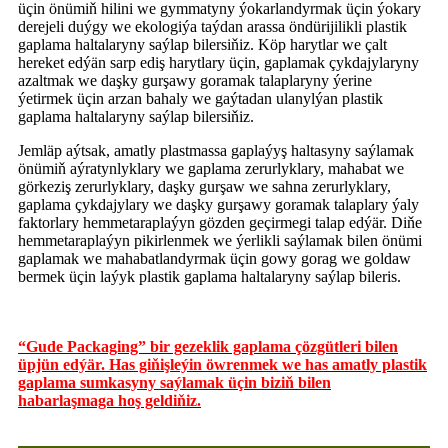
üçin önümiň hilini we gymmatyny ýokarlandyrmak üçin ýokary
derejeli duýgy we ekologiýa taýdan arassa öndürijilikli plastik
gaplama haltalaryny saýlap bilersiňiz. Köp harytlar we çalt
hereket edýän sarp ediş harytlary üçin, gaplamak çykdajylaryny
azaltmak we daşky gurşawy goramak talaplaryny ýerine
ýetirmek üçin arzan bahaly we gaýtadan ulanylýan plastik
gaplama haltalaryny saýlap bilersiňiz.
Jemläp aýtsak, amatly plastmassa gaplaýyş haltasyny saýlamak
önümiň aýratynlyklary we gaplama zerurlyklary, mahabat we
görkeziş zerurlyklary, daşky gurşaw we sahna zerurlyklary,
gaplama çykdajylary we daşky gurşawy goramak talaplary ýaly
faktorlary hemmetaraplaýyn gözden geçirmegi talap edýär. Diňe
hemmetaraplaýyn pikirlenmek we ýerlikli saýlamak bilen önümi
gaplamak we mahabatlandyrmak üçin gowy gorag we goldaw
bermek üçin laýyk plastik gaplama haltalaryny saýlap bileris.
“Gude Packaging” bir gezeklik gaplama çözgütleri bilen
üpjün edýär. Has giňişleýin öwrenmek we has amatly plastik
gaplama sumkasyny saýlamak üçin biziň bilen
habarlaşmaga hoş geldiňiz.