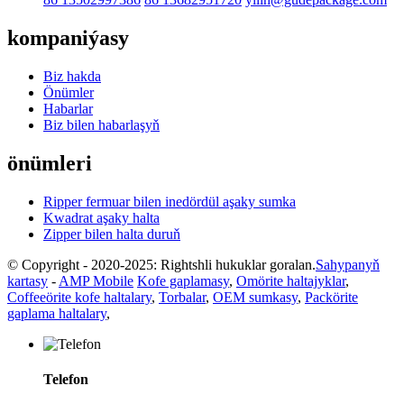
kompaniýasy
Biz hakda
Önümler
Habarlar
Biz bilen habarlaşyň
önümleri
Ripper fermuar bilen inedördül aşaky sumka
Kwadrat aşaky halta
Zipper bilen halta duruň
© Copyright - 2020-2025: Rightshli hukuklar goralan.
Sahypanyň
kartasy
-
AMP Mobile
Kofe gaplamasy
,
Omörite haltajyklar
,
Coffeeörite kofe haltalary
,
Torbalar
,
OEM sumkasy
,
Packörite
gaplama haltalary
,
Telefon