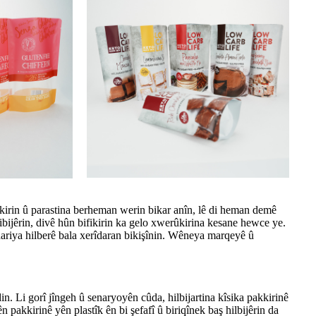
kkirin û parastina berheman werin bikar anîn, lê di heman demê
ibijêrin, divê hûn bifikirin ka gelo xwerûkirina kesane hewce ye.
ariya hilberê bala xerîdaran bikişînin. Wêneya marqeyê û
n. Li gorî jîngeh û senaryoyên cûda, hilbijartina kîsika pakkirinê
 pakkirinê yên plastîk ên bi şefafî û biriqînek baş hilbijêrin da