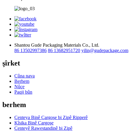
Shantou Gude Packaging Materials Co., Ltd.
86 13502997386
86 13682951720
yilin@gudepackage.com
şîrket
Çûna nava
Berhem
Nûçe
Paqij bûn
berhem
Çenteya Binê Çargoşe bi Zipê Ripperê
Kîsika Binê Çargoşe
Çenteyê Rawestandinê bi Zipê