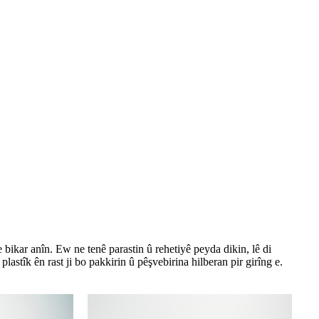
 bikar anîn. Ew ne tenê parastin û rehetiyê peyda dikin, lê di
lastîk ên rast ji bo pakkirin û pêşvebirina hilberan pir girîng e.