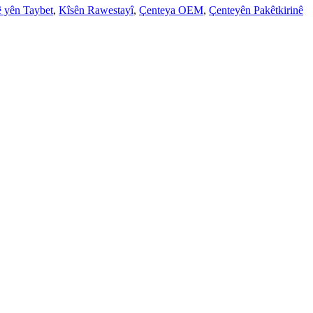
 yên Taybet
,
Kîsên Rawestayî
,
Çenteya OEM
,
Çenteyên Pakêtkirinê