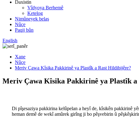
Daxistin
Vîdyoya Berhemê
Ketelog
Nimûneyek belaş
Nûçe
Paqij bûn
English
Xane
Nûçe
Meriv Çawa Kîsika Pakkirinê ya Plastîk a Rast Hildibijêre?
Meriv Çawa Kîsika Pakkirinê ya Plastîk a 
Di pîşesaziya pakkirina kelûpelan a heyî de, kîsikên pakkirinê yên
heman demê de wekî amûrek girîng ji bo pêşvebirin û pêşkêşkirina hi