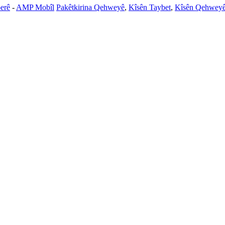
erê
-
AMP Mobîl
Pakêtkirina Qehweyê
,
Kîsên Taybet
,
Kîsên Qehweyê