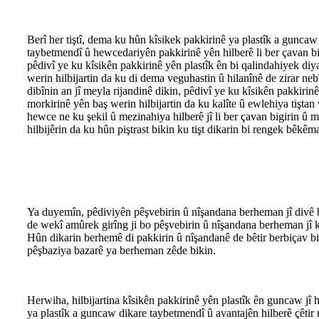
Berî her tiştî, dema ku hûn kîsikek pakkirinê ya plastîk a guncaw 
taybetmendî û hewcedariyên pakkirinê yên hilberê li ber çavan big
pêdivî ye ku kîsikên pakkirinê yên plastîk ên bi qalindahiyek di
werin hilbijartin da ku di dema veguhastin û hilanînê de zirar nebîn
dibînin an jî meyla rijandinê dikin, pêdivî ye ku kîsikên pakkirin
morkirinê yên baş werin hilbijartin da ku kalîte û ewlehiya tişta
hewce ne ku şekil û mezinahiya hilberê jî li ber çavan bigirin û 
hilbijêrin da ku hûn piştrast bikin ku tişt dikarin bi rengek bêkê
Ya duyemîn, pêdiviyên pêşvebirin û nîşandana berheman jî divê b
de wekî amûrek girîng ji bo pêşvebirin û nîşandana berheman jî ka
Hûn dikarin berhemê di pakkirin û nîşandanê de bêtir berbiçav 
pêşbaziya bazarê ya berheman zêde bikin.
Herwiha, hilbijartina kîsikên pakkirinê yên plastîk ên guncaw jî 
ya plastîk a guncaw dikare taybetmendî û avantajên hilberê çêtir n