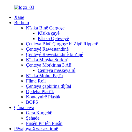
Xane
Berhem
Kîsika Binê Çargoşe
Kîsika çayê
Kîsika Qehweyê
Çenteya Binê Çargoşe bi Zipê Ripperê
Çenteyê Rawestandinê
Çenteyê Rawestandinê bi Zipê
Kîsika Mirîşka Sorkirî
Çenteya Morkirina 3 Alî
Çenteya maskeya rû
Kîsika Mohra Paşîn
Fîlma Roll
Çenteya çapkirina dîjîtal
Qedeha Plastîk
Konteynirê Plastîk
BOPS
Çûna nava
Gera Kargehê
Şehade
Pirsên Pir tên Pirsîn
Pêvajoya Xwesazkirinê