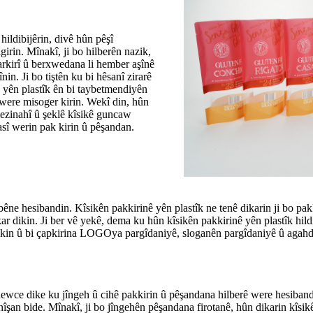
hildibijêrin, divê hûn pêşî
irin. Mînakî, ji bo hilberên nazik,
yarkirî û berxwedana li hember aşînê
in. Ji bo tiştên ku bi hêsanî zirarê
ê yên plastîk ên bi taybetmendiyên
n were misoger kirin. Wekî din, hûn
mezinahî û şeklê kîsikê guncaw
masî werin pak kirin û pêşandan.
êne hesibandin. Kîsikên pakkirinê yên plastîk ne tenê dikarin ji bo pa
r dikin. Ji ber vê yekê, dema ku hûn kîsikên pakkirinê yên plastîk hild
bikin û bi çapkirina LOGOya pargîdaniyê, sloganên pargîdaniyê û agahd
hewce dike ku jîngeh û cihê pakkirin û pêşandana hilberê were hesibandi
îşan bide. Mînakî, ji bo jîngehên pêşandana firotanê, hûn dikarin kîsikên