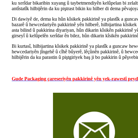
ku xerîdar bikaribin xuyang û taybetmendiyên kelûpelan bi zelalti
antîstatîk hilbijêrin da ku piştrast bikin ku hilber di dema pêvajo
Di dawiyê de, dema ku hûn kîsikek pakkirinê ya plastîk a guncaw h
bazarê û hewcedariyên pakkirinê yên hilberê, hilbijartina kîsikek 
asta bilind û pakkirina diyariyan, hûn dikarin kîsikên pakkirinê yê
girseyî û kelûpelên xerîdar ên bilez, hûn dikarin kîsikên pakkirin
Bi kurtasî, hilbijartina kîsikek pakkirinê ya plastîk a guncaw 
hewcedariyên jîngehê û cîhê bûyerê, lêçûnên pakkirinê, û hewceda
hilbijêrin da ku parastin û piştgiriyek baş ji bo pakkirin û pêşvebi
Gude Packaging çareseriyên pakkirinê yên yek-rawestî peyda d