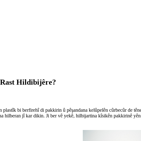
Rast Hildibijêre?
 plastîk bi berfirehî di pakkirin û pêşandana kelûpelên cûrbecûr de têne
lberan jî kar dikin. Ji ber vê yekê, hilbijartina kîsikên pakkirinê yên p