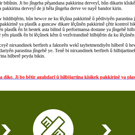
r bibînin. Ji bo jîngeha pêşandana pakkirina derveyî, hûn dikarin kîsikê
ya pakkirina derveyî de ji hêla jîngeha derve ve nayê bandor kirin.
ildibijêrin, hûn hewce ne ku lêçûna pakkirinê û pêdiviyên parastina jîn
pakkirinê ya plastîk a guncaw dikare lêçûnên pakkirinê çêtir kontrol bik
n plastîk ên bi hestek asta bilind û performansa dostane ya jîngehê hilbi
ê yên plastîk ên bi lêçûnek kêm û vezîvirandinê hilbijêrin da ku lêçûnên
hewceyê nirxandinek berfireh a faktorên wekî taybetmendiyên hilberê û 
riyên parastina jîngehê ye. Tenê bi nirxandinek berfireh û hilbijartin
rina hilberê peyda bikin.
ike. Ji bo bêtir agahdarî û hilbijartina kîsikek pakkirinê ya plast