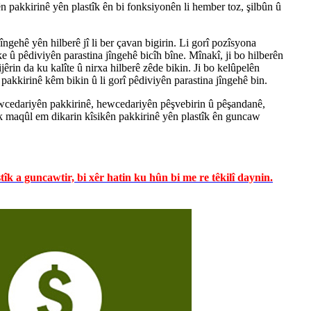
n pakkirinê yên plastîk ên bi fonksiyonên li hember toz, şilbûn û
gehê yên hilberê jî li ber çavan bigirin. Li gorî pozîsyona
e û pêdiviyên parastina jîngehê bicîh bîne. Mînakî, ji bo hilberên
jêrin da ku kalîte û nirxa hilberê zêde bikin. Ji bo kelûpelên
 pakkirinê kêm bikin û li gorî pêdiviyên parastina jîngehê bin.
hewcedariyên pakkirinê, hewcedariyên pêşvebirin û pêşandanê,
ek maqûl em dikarin kîsikên pakkirinê yên plastîk ên guncaw
îk a guncawtir, bi xêr hatin ku hûn bi me re têkilî daynin.